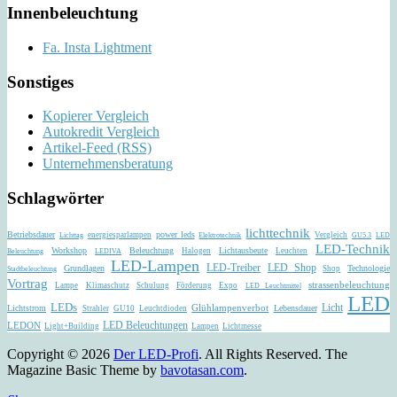
Innenbeleuchtung
Fa. Insta Lightment
Sonstiges
Kopierer Vergleich
Autokredit Vergleich
Artikel-Feed (RSS)
Unternehmensberatung
Schlagwörter
lichttechnik
Betriebsdauer
power leds
energiesparlampen
Vergleich
Lichttag
Elektrotechnik
GU5.3
LED
LED-Technik
Workshop
Beleuchtung
Lichtausbeute
Halogen
Leuchten
Beleuchtung
LEDIVA
LED-Lampen
LED-Treiber
LED Shop
Grundlagen
Technologie
Shop
Stadtbeleuchtung
Vortrag
strassenbeleuchtung
Lampe
Klimaschutz
Schulung
Förderung
Expo
LED Leuchtmittel
LED
LEDs
Glühlampenverbot
Licht
Lichtstrom
Lebensdauer
Strahler
GU10
Leuchtdioden
LED Beleuchtungen
LEDON
Light+Building
Lampen
Lichtmesse
Copyright © 2026
Der LED-Profi
. All Rights Reserved.
The
Magazine Basic Theme by
bavotasan.com
.