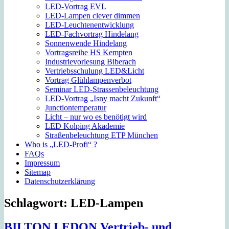
LED-Vortrag EVL
LED-Lampen clever dimmen
LED-Leuchtenentwicklung
LED-Fachvortrag Hindelang
Sonnenwende Hindelang
Vortragsreihe HS Kempten
Industrievorlesung Biberach
Vertriebsschulung LED&Licht
Vortrag Glühlampenverbot
Seminar LED-Strassenbeleuchtung
LED-Vortrag „Isny macht Zukunft“
Junctiontemperatur
Licht – nur wo es benötigt wird
LED Kolping Akademie
Straßenbeleuchtung ETP München
Who is „LED-Profi“ ?
FAQs
Impressum
Sitemap
Datenschutzerklärung
Schlagwort:
LED-Lampen
BILTON LEDON Vertrieb- und