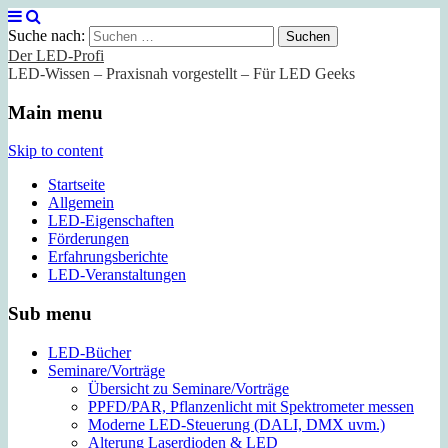
Suche nach:
Der LED-Profi
LED-Wissen – Praxisnah vorgestellt – Für LED Geeks
Main menu
Skip to content
Startseite
Allgemein
LED-Eigenschaften
Förderungen
Erfahrungsberichte
LED-Veranstaltungen
Sub menu
LED-Bücher
Seminare/Vorträge
Übersicht zu Seminare/Vorträge
PPFD/PAR, Pflanzenlicht mit Spektrometer messen
Moderne LED-Steuerung (DALI, DMX uvm.)
Alterung Laserdioden & LED