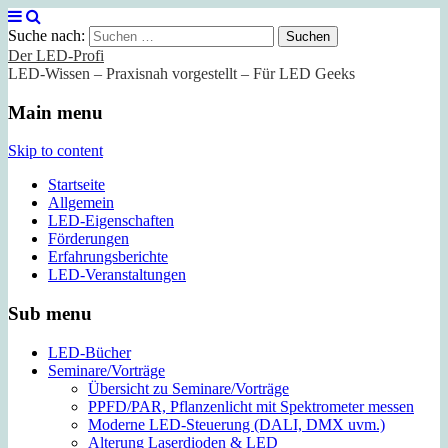
Suche nach:
Der LED-Profi
LED-Wissen – Praxisnah vorgestellt – Für LED Geeks
Main menu
Skip to content
Startseite
Allgemein
LED-Eigenschaften
Förderungen
Erfahrungsberichte
LED-Veranstaltungen
Sub menu
LED-Bücher
Seminare/Vorträge
Übersicht zu Seminare/Vorträge
PPFD/PAR, Pflanzenlicht mit Spektrometer messen
Moderne LED-Steuerung (DALI, DMX uvm.)
Alterung Laserdioden & LED