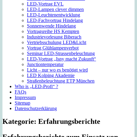
LED-Vortrag EVL
LED-Lampen clever dimmen
LED-Leuchtenentwicklung
LED-Fachvortrag Hindelang
Sonnenwende Hindelang
Vortragsreihe HS Kempten
Industrievorlesung Biberach
Vertriebsschulung LED&Licht
Vortrag Glühlampenverbot
Seminar LED-Strassenbeleuchtung
LED-Vortrag „Isny macht Zukunft“
Junctiontemperatur
Licht – nur wo es benötigt wird
LED Kolping Akademie
Straßenbeleuchtung ETP München
Who is „LED-Profi“ ?
FAQs
Impressum
Sitemap
Datenschutzerklärung
Kategorie:
Erfahrungsberichte
Erfahrungsberichte zum Einsatz von