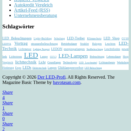
Autokredit Vergleich
Artikel-Feed (RSS)
Unternehmensberatung
Schlagwörter
LED Beleuchtungen
LED-Treiber
LED Shop
Light+Building
Schulung
Klimaschutz
GU10
Vortrag
LED-
strassenbeleuchtung
Betriebsdauer
Strahler
Halogen
Leuchten
LEDIVA
Technik
LEDON
power
Lichtmesse
energiesparlampen
Leuchtdioden
Lighting Passport
Stadtbeleuchtung
LED
LED-Lampen
leds
Lichtstrom
Beleuchtung
Lebensdauer
Lampe
Shop
GU5.3
lichttechnik
Licht
Grundlagen
Technologie
Lichtausbeute
Workshop
Vergleich
LED Leuchtmittel
LEDs
Glühlampenverbot
Förderung
Expo
Lampen
Elektrotechnik
LED Beleuchtung
Copyright © 2026
Der LED-Profi
. All Rights Reserved.
The
Magazine Basic Theme by
bavotasan.com
.
Share
4
Share
1
Share
0
Share
2