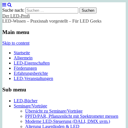
Suche nach:
Der LED-Profi
LED-Wissen – Praxisnah vorgestellt – Für LED Geeks
Main menu
Skip to content
Startseite
Allgemein
LED-Eigenschaften
Förderungen
Erfahrungsberichte
LED-Veranstaltungen
Sub menu
LED-Bücher
Seminare/Vorträge
Übersicht zu Seminare/Vorträge
PPFD/PAR, Pflanzenlicht mit Spektrometer messen
Moderne LED-Steuerung (DALI, DMX uvm.)
Alterung Laserdioden & LED