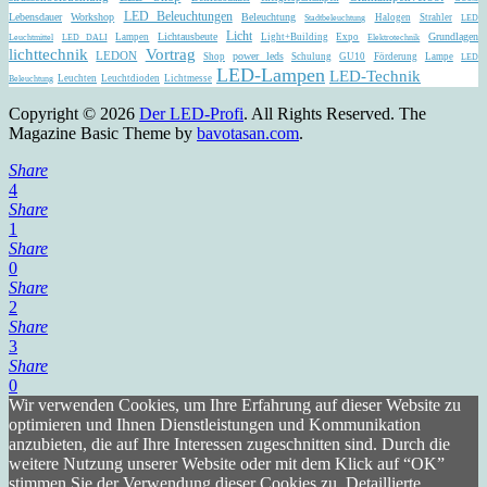
LED Beleuchtungen
Lebensdauer
Workshop
Beleuchtung
Halogen
Strahler
Stadtbeleuchtung
LED
Licht
Lichtausbeute
Grundlagen
Lampen
Light+Building
Expo
Leuchtmittel
LED DALI
Elektrotechnik
Vortrag
lichttechnik
LEDON
power leds
Shop
Schulung
GU10
Förderung
Lampe
LED
LED-Lampen
LED-Technik
Leuchten
Leuchtdioden
Lichtmesse
Beleuchtung
Copyright © 2026
Der LED-Profi
. All Rights Reserved.
The
Magazine Basic Theme by
bavotasan.com
.
Share
4
Share
1
Share
0
Share
2
Share
3
Share
0
Wir verwenden Cookies, um Ihre Erfahrung auf dieser Website zu
optimieren und Ihnen Dienstleistungen und Kommunikation
anzubieten, die auf Ihre Interessen zugeschnitten sind. Durch die
weitere Nutzung unserer Website oder mit dem Klick auf “OK”
stimmen Sie der Verwendung dieser Cookies zu. Detaillierte