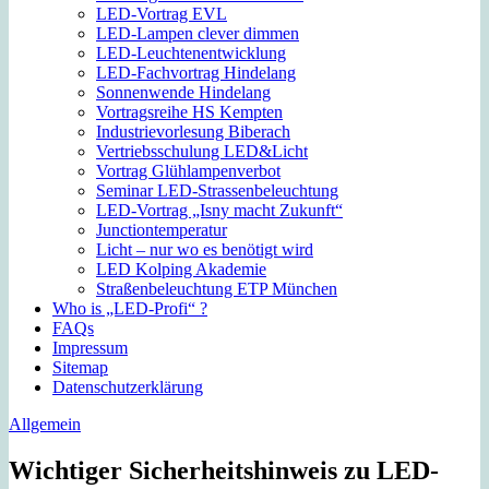
LED-Vortrag EVL
LED-Lampen clever dimmen
LED-Leuchtenentwicklung
LED-Fachvortrag Hindelang
Sonnenwende Hindelang
Vortragsreihe HS Kempten
Industrievorlesung Biberach
Vertriebsschulung LED&Licht
Vortrag Glühlampenverbot
Seminar LED-Strassenbeleuchtung
LED-Vortrag „Isny macht Zukunft“
Junctiontemperatur
Licht – nur wo es benötigt wird
LED Kolping Akademie
Straßenbeleuchtung ETP München
Who is „LED-Profi“ ?
FAQs
Impressum
Sitemap
Datenschutzerklärung
Allgemein
Wichtiger Sicherheitshinweis zu LED-