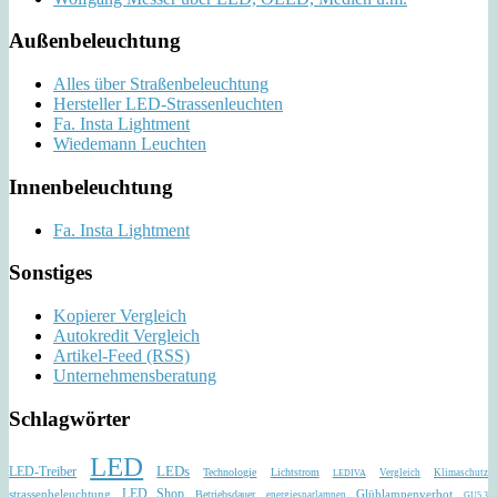
Außenbeleuchtung
Alles über Straßenbeleuchtung
Hersteller LED-Strassenleuchten
Fa. Insta Lightment
Wiedemann Leuchten
Innenbeleuchtung
Fa. Insta Lightment
Sonstiges
Kopierer Vergleich
Autokredit Vergleich
Artikel-Feed (RSS)
Unternehmensberatung
Schlagwörter
LED
LEDs
LED-Treiber
Technologie
Lichtstrom
Vergleich
Klimaschutz
LEDIVA
strassenbeleuchtung
LED Shop
Glühlampenverbot
Betriebsdauer
energiesparlampen
GU5.3