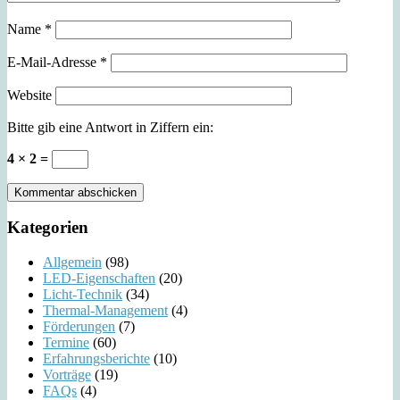
Name
*
E-Mail-Adresse
*
Website
Bitte gib eine Antwort in Ziffern ein:
4 × 2 =
Kategorien
Allgemein
(98)
LED-Eigenschaften
(20)
Licht-Technik
(34)
Thermal-Management
(4)
Förderungen
(7)
Termine
(60)
Erfahrungsberichte
(10)
Vorträge
(19)
FAQs
(4)