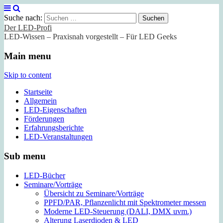
Suche nach:
Der LED-Profi
LED-Wissen – Praxisnah vorgestellt – Für LED Geeks
Main menu
Skip to content
Startseite
Allgemein
LED-Eigenschaften
Förderungen
Erfahrungsberichte
LED-Veranstaltungen
Sub menu
LED-Bücher
Seminare/Vorträge
Übersicht zu Seminare/Vorträge
PPFD/PAR, Pflanzenlicht mit Spektrometer messen
Moderne LED-Steuerung (DALI, DMX uvm.)
Alterung Laserdioden & LED