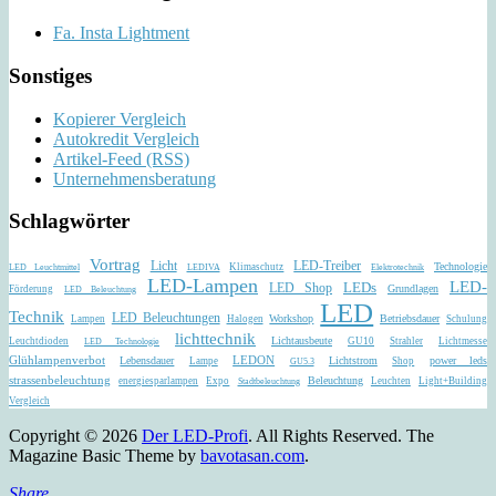
Fa. Insta Lightment
Sonstiges
Kopierer Vergleich
Autokredit Vergleich
Artikel-Feed (RSS)
Unternehmensberatung
Schlagwörter
Vortrag
Licht
LED-Treiber
Technologie
Klimaschutz
LED Leuchtmittel
LEDIVA
Elektrotechnik
LED-Lampen
LED-
LEDs
LED Shop
Grundlagen
Förderung
LED Beleuchtung
LED
Technik
LED Beleuchtungen
Workshop
Betriebsdauer
Lampen
Halogen
Schulung
lichttechnik
Lichtausbeute
Leuchtdioden
GU10
Strahler
Lichtmesse
LED Technologie
Glühlampenverbot
Lebensdauer
LEDON
Lichtstrom
power leds
Lampe
Shop
GU5.3
strassenbeleuchtung
Beleuchtung
energiesparlampen
Expo
Leuchten
Light+Building
Stadtbeleuchtung
Vergleich
Copyright © 2026
Der LED-Profi
. All Rights Reserved.
The
Magazine Basic Theme by
bavotasan.com
.
Share