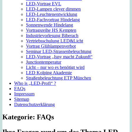
LED-Vortrag EVL
LED-Lampen clever dimmen
LED-Leuchtenentwicklung
LED-Fachvortrag Hindelang
Sonnenwende Hindelang
Vortragsreihe HS Kempten
Industrievorlesung Biberach
Vertriebsschulung LED&Licht
Vortrag Glühlampenverbot
Seminar LED-Strassenbeleuchtung
LED-Vortrag „Isny macht Zukunft“
Junctiontemperatur
Licht – nur wo es benötigt wird
LED Kolping Akademie
Straßenbeleuchtung ETP München
Who is „LED-Profi“ ?
FAQs
Impressum
Sitemap
Datenschutzerklärung
Kategorie:
FAQs
Ihre Fragen rund um das Thema LED,