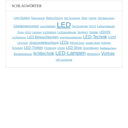
SCHLAGWÖRTER
Beleuchtung
Light+Building
Elektrotechnik
Shop
Lampe
LED Beleuchtung
LED Technologie
LED
Glühlampenverbot
Technologie
Lebensdauer
Leuchtdioden
GU10
LEDON
Lichtstrom
Lichtausbeute
Expo
GU5.3
Lampen
Vergleich
Strahler
LED-Technik
LED Beleuchtungen
Licht
Lichtmesse
energiesparlampen
LEDs
strassenbeleuchtung
power leds
Leuchten
Klimaschutz
Halogen
LED-Treiber
LED Shop
Grundlagen
Schulung
Förderung
LEDIVA
Stadtbeleuchtung
LED-Lampen
Vortrag
lichttechnik
Betriebsdauer
Workshop
LED Leuchtmittel