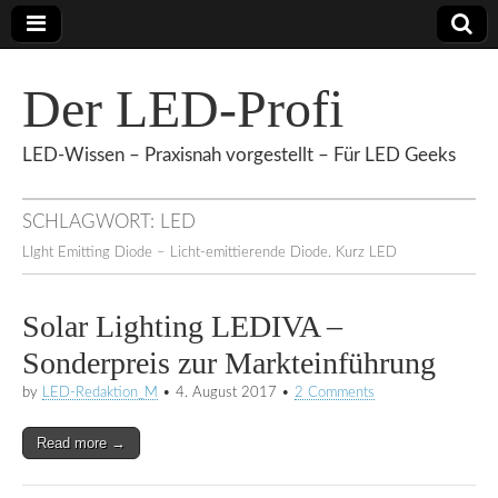
Der LED-Profi
LED-Wissen – Praxisnah vorgestellt – Für LED Geeks
SCHLAGWORT:
LED
LIght Emitting Diode – Licht-emittierende Diode. Kurz LED
Solar Lighting LEDIVA –
Sonderpreis zur Markteinführung
by
LED-Redaktion_M
•
4. August 2017
•
2 Comments
Read more →