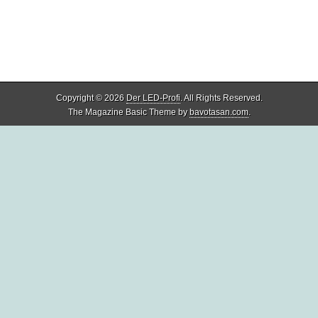
Copyright © 2026
Der LED-Profi
. All Rights Reserved.
The Magazine Basic Theme by
bavotasan.com
.
Share
4
Share
1
Share
0
Share
2
Share
3
Share
0