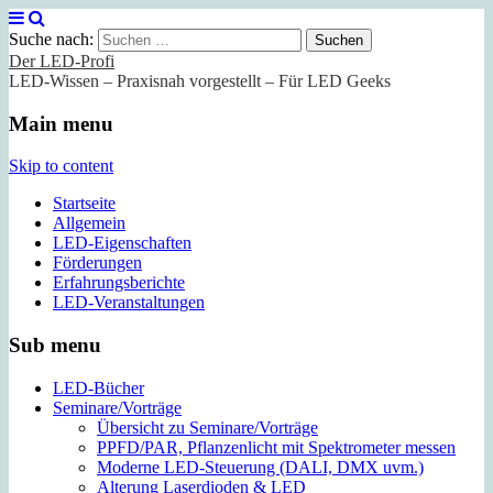
Suche nach:
Der LED-Profi
LED-Wissen – Praxisnah vorgestellt – Für LED Geeks
Main menu
Skip to content
Startseite
Allgemein
LED-Eigenschaften
Förderungen
Erfahrungsberichte
LED-Veranstaltungen
Sub menu
LED-Bücher
Seminare/Vorträge
Übersicht zu Seminare/Vorträge
PPFD/PAR, Pflanzenlicht mit Spektrometer messen
Moderne LED-Steuerung (DALI, DMX uvm.)
Alterung Laserdioden & LED