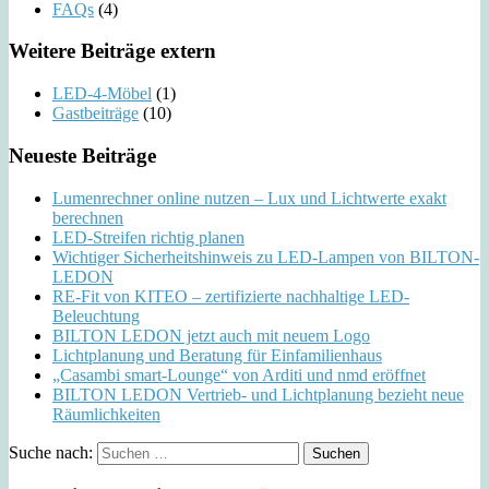
FAQs
(4)
Weitere Beiträge extern
LED-4-Möbel
(1)
Gastbeiträge
(10)
Neueste Beiträge
Lumenrechner online nutzen – Lux und Lichtwerte exakt
berechnen
LED-Streifen richtig planen
Wichtiger Sicherheitshinweis zu LED-Lampen von BILTON-
LEDON
RE-Fit von KITEO – zertifizierte nachhaltige LED-
Beleuchtung
BILTON LEDON jetzt auch mit neuem Logo
Lichtplanung und Beratung für Einfamilienhaus
„Casambi smart-Lounge“ von Arditi und nmd eröffnet
BILTON LEDON Vertrieb- und Lichtplanung bezieht neue
Räumlichkeiten
Suche nach: