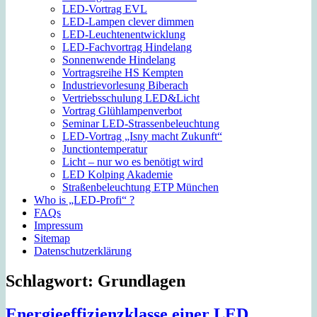
LED-Vortrag EVL
LED-Lampen clever dimmen
LED-Leuchtenentwicklung
LED-Fachvortrag Hindelang
Sonnenwende Hindelang
Vortragsreihe HS Kempten
Industrievorlesung Biberach
Vertriebsschulung LED&Licht
Vortrag Glühlampenverbot
Seminar LED-Strassenbeleuchtung
LED-Vortrag „Isny macht Zukunft“
Junctiontemperatur
Licht – nur wo es benötigt wird
LED Kolping Akademie
Straßenbeleuchtung ETP München
Who is „LED-Profi“ ?
FAQs
Impressum
Sitemap
Datenschutzerklärung
Schlagwort:
Grundlagen
Energieeffizienzklasse einer LED