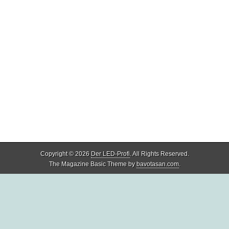
Copyright © 2026
Der LED-Profi
. All Rights Reserved.
The Magazine Basic Theme by
bavotasan.com
.
Share
4
Share
1
Share