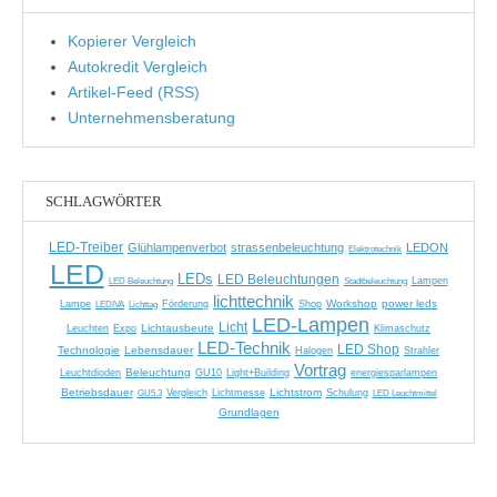
Kopierer Vergleich
Autokredit Vergleich
Artikel-Feed (RSS)
Unternehmensberatung
SCHLAGWÖRTER
LED-Treiber
Glühlampenverbot
strassenbeleuchtung
LEDON
Elektrotechnik
LED
LEDs
LED Beleuchtungen
LED Beleuchtung
Stadtbeleuchtung
Lampen
lichttechnik
Workshop
power leds
Lampe
LEDIVA
Förderung
Shop
Lichttag
LED-Lampen
Licht
Lichtausbeute
Leuchten
Expo
Klimaschutz
LED-Technik
LED Shop
Technologie
Lebensdauer
Halogen
Strahler
Vortrag
Beleuchtung
Leuchtdioden
GU10
Light+Building
energiesparlampen
Betriebsdauer
Lichtstrom
GU5.3
Vergleich
Lichtmesse
Schulung
LED Leuchtmittel
Grundlagen