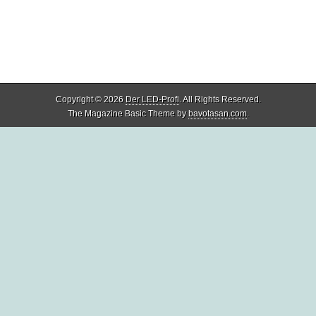
Copyright © 2026
Der LED-Profi
. All Rights Reserved.
The Magazine Basic Theme by
bavotasan.com
.
Share
4
Share
1
Share
0
Share
2
Share
3
Share
0