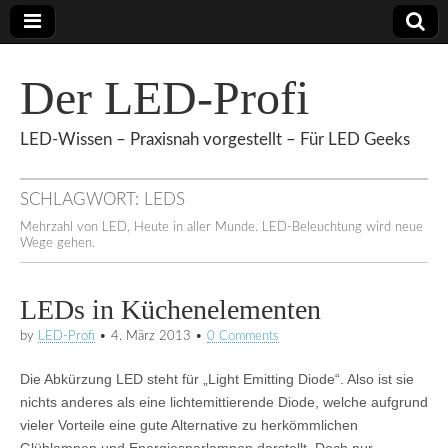
Der LED-Profi
LED-Wissen – Praxisnah vorgestellt – Für LED Geeks
SCHLAGWORT:
LEDS
Mehrzahl von LED, Heute in aller Munde. LED-Beleuchtung wird neue
Wege gehen.
LEDs in Küchenelementen
by
LED-Profi
•
4. März 2013
•
0 Comments
Die Abkürzung LED steht für „Light Emitting Diode“. Also ist sie
nichts anderes als eine lichtemittierende Diode, welche aufgrund
vieler Vorteile eine gute Alternative zu herkömmlichen