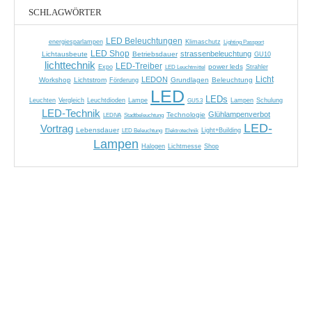
SCHLAGWÖRTER
LED Beleuchtungen
energiesparlampen
Klimaschutz
Lighting Passport
LED Shop
strassenbeleuchtung
Lichtausbeute
Betriebsdauer
GU10
lichttechnik
LED-Treiber
power leds
Expo
LED Leuchtmittel
Strahler
Licht
LEDON
Workshop
Lichtstrom
Grundlagen
Beleuchtung
Förderung
LED
LEDs
Leuchten
Vergleich
Leuchtdioden
Lampe
GU5.3
Lampen
Schulung
LED-Technik
Glühlampenverbot
Technologie
LEDIVA
Stadtbeleuchtung
LED-
Vortrag
Lebensdauer
LED Beleuchtung
Elektrotechnik
Light+Building
Lampen
Halogen
Lichtmesse
Shop