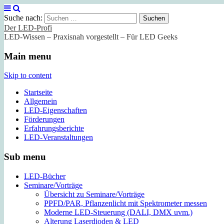
Suche nach:
Der LED-Profi
LED-Wissen – Praxisnah vorgestellt – Für LED Geeks
Main menu
Skip to content
Startseite
Allgemein
LED-Eigenschaften
Förderungen
Erfahrungsberichte
LED-Veranstaltungen
Sub menu
LED-Bücher
Seminare/Vorträge
Übersicht zu Seminare/Vorträge
PPFD/PAR, Pflanzenlicht mit Spektrometer messen
Moderne LED-Steuerung (DALI, DMX uvm.)
Alterung Laserdioden & LED