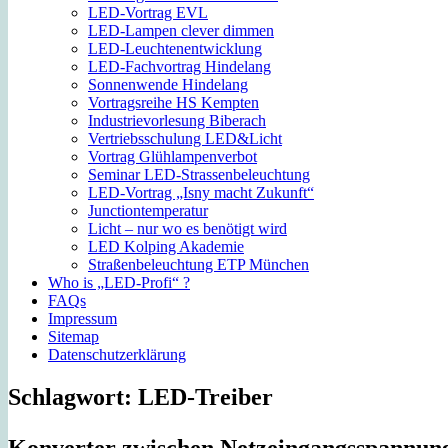
LED-Vortrag EVL
LED-Lampen clever dimmen
LED-Leuchtenentwicklung
LED-Fachvortrag Hindelang
Sonnenwende Hindelang
Vortragsreihe HS Kempten
Industrievorlesung Biberach
Vertriebsschulung LED&Licht
Vortrag Glühlampenverbot
Seminar LED-Strassenbeleuchtung
LED-Vortrag „Isny macht Zukunft“
Junctiontemperatur
Licht – nur wo es benötigt wird
LED Kolping Akademie
Straßenbeleuchtung ETP München
Who is „LED-Profi“ ?
FAQs
Impressum
Sitemap
Datenschutzerklärung
Schlagwort:
LED-Treiber
Konverter zwischen Netzeingangsspannun