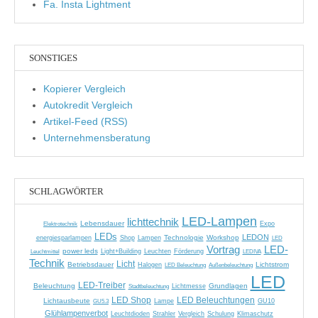
Fa. Insta Lightment
SONSTIGES
Kopierer Vergleich
Autokredit Vergleich
Artikel-Feed (RSS)
Unternehmensberatung
SCHLAGWÖRTER
LED-Lampen
lichttechnik
Lebensdauer
Elektrotechnik
Expo
LEDs
LEDON
Technologie
Workshop
energiesparlampen
Shop
Lampen
LED
Vortrag
LED-
power leds
Leuchtmittel
Light+Building
Leuchten
Förderung
LEDIVA
Technik
Licht
Betriebsdauer
Lichtstrom
Halogen
LED Beleuchtung
Außenbeleuchtung
LED
LED-Treiber
Beleuchtung
Grundlagen
Stadtbeleuchtung
Lichtmesse
LED Shop
LED Beleuchtungen
Lichtausbeute
GU5.3
Lampe
GU10
Glühlampenverbot
Leuchtdioden
Strahler
Vergleich
Schulung
Klimaschutz