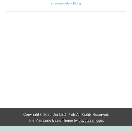
strassenbeleuchtung
Copyright © 2026
Der LED-Profi
. All Rights Reserved.
The Magazine Basic Theme by
bavotasan.com
.
Share