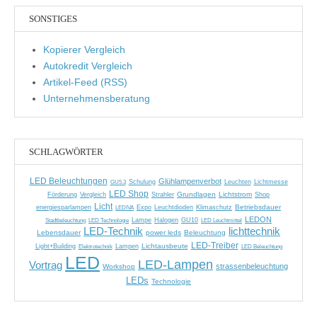
SONSTIGES
Kopierer Vergleich
Autokredit Vergleich
Artikel-Feed (RSS)
Unternehmensberatung
SCHLAGWÖRTER
LED Beleuchtungen
Glühlampenverbot
GU5.3
Schulung
Leuchten
Lichtmesse
LED Shop
Grundlagen
Lichtstrom
Förderung
Vergleich
Strahler
Shop
Licht
Betriebsdauer
energiesparlampen
LEDIVA
Expo
Leuchtdioden
Klimaschutz
LEDON
Stadtbeleuchtung
Lampe
Halogen
GU10
LED Leuchtmittel
LED Technologie
LED-Technik
lichttechnik
Lebensdauer
power leds
Beleuchtung
LED-Treiber
Lichtausbeute
Light+Building
Elektrotechnik
Lampen
LED Beleuchtung
LED
LED-Lampen
Vortrag
strassenbeleuchtung
Workshop
LEDs
Technologie