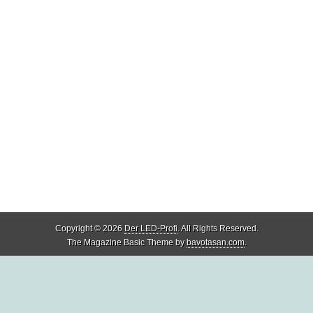
Copyright © 2026
Der LED-Profi
. All Rights Reserved.
The Magazine Basic Theme by
bavotasan.com
.
Share
4
Share
1