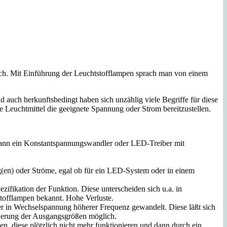
ich. Mit Einführung der Leuchtstofflampen sprach man von einem
auch herkunftsbedingt haben sich unzählig viele Begriffe für diese
Leuchtmittel die geeignete Spannung oder Strom bereitzustellen.
ann ein Konstantspannungswandler oder LED-Treiber mit
g(en) oder Ströme, egal ob für ein LED-System oder in einem
ifikation der Funktion. Diese unterscheiden sich u.a. in
stofflampen bekannt. Hohe Verluste.
r in Wechselspannung höherer Frequenz gewandelt. Diese läßt sich
euerung der Ausgangsgrößen möglich.
, diese plötzlich nicht mehr funktionieren und dann durch ein