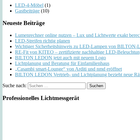
LED-4-Möbel
(1)
Gastbeiträge
(10)
Neueste Beiträge
Lumenrechner online nutzen – Lux und Lichtwerte exakt bere
LED-Streifen richtig planen
Wichtiger Sicherheitshinweis zu LED-Lampen von BILTO
RE-Fit von KITEO – zertifizierte nachhaltige LED-Beleuchtu
BILTON LEDON jetzt auch mit neuem Logo
Lichtplanung und Beratung für Einfamilienhaus
„Casambi smart-Lounge“ von Arditi und nmd eröffnet
BILTON LEDON Vertrieb- und Lichtplanung bezieht neue Rä
Suche nach:
Professionelles Lichtmessgerät