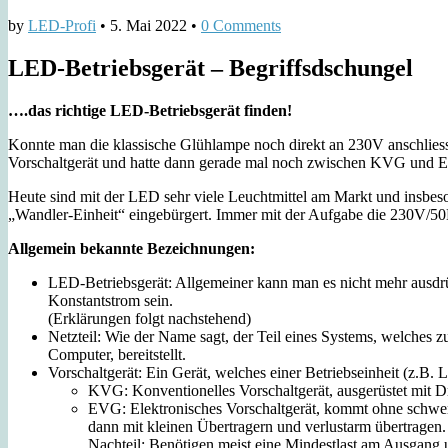
by
LED-Profi
•
5. Mai 2022
•
0 Comments
LED-Betriebsgerät – Begriffsdschungel
….das richtige LED-Betriebsgerät finden!
Konnte man die klassische Glühlampe noch direkt an 230V anschliess
Vorschaltgerät und hatte dann gerade mal noch zwischen KVG und EV
Heute sind mit der LED sehr viele Leuchtmittel am Markt und insbes
„Wandler-Einheit“ eingebürgert. Immer mit der Aufgabe die 230V/50H
Allgemein bekannte Bezeichnungen:
LED-Betriebsgerät: Allgemeiner kann man es nicht mehr aus
Konstantstrom sein.
(Erklärungen folgt nachstehend)
Netzteil: Wie der Name sagt, der Teil eines Systems, welches 
Computer, bereitstellt.
Vorschaltgerät: Ein Gerät, welches einer Betriebseinheit (z.B.
KVG: Konventionelles Vorschaltgerät, ausgerüstet mit Dr
EVG: Elektronisches Vorschaltgerät, kommt ohne schwer
dann mit kleinen Übertragern und verlustarm übertragen
Nachteil: Benötigen meist eine Mindestlast am Ausgang 