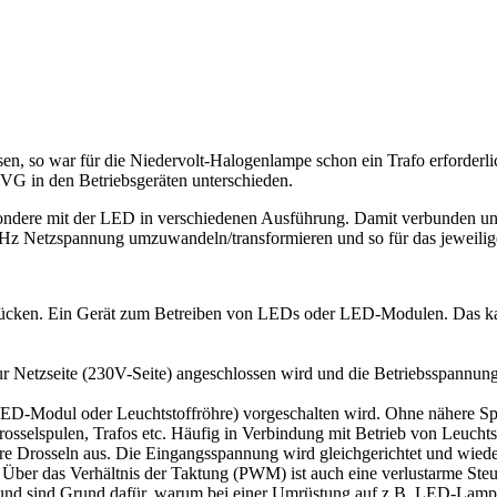
en, so war für die Niedervolt-Halogenlampe schon ein Trafo erforderl
G in den Betriebsgeräten unterschieden.
ondere mit der LED in verschiedenen Ausführung. Damit verbunden und 
z Netzspannung umzuwandeln/transformieren und so für das jeweilige 
drücken. Ein Gerät zum Betreiben von LEDs oder LED-Modulen. Das k
zur Netzseite (230V-Seite) angeschlossen wird und die Betriebsspannun
 LED-Modul oder Leuchtstoffröhre) vorgeschalten wird. Ohne nähere Spez
osselspulen, Trafos etc. Häufig in Verbindung mit Betrieb von Leucht
e Drosseln aus. Die Eingangsspannung wird gleichgerichtet und wiede
. Über das Verhältnis der Taktung (PWM) ist auch eine verlustarme St
und sind Grund dafür, warum bei einer Umrüstung auf z.B. LED-Lampen