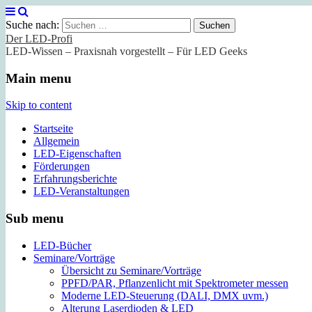
Suche nach:
Der LED-Profi
LED-Wissen – Praxisnah vorgestellt – Für LED Geeks
Main menu
Skip to content
Startseite
Allgemein
LED-Eigenschaften
Förderungen
Erfahrungsberichte
LED-Veranstaltungen
Sub menu
LED-Bücher
Seminare/Vorträge
Übersicht zu Seminare/Vorträge
PPFD/PAR, Pflanzenlicht mit Spektrometer messen
Moderne LED-Steuerung (DALI, DMX uvm.)
Alterung Laserdioden & LED