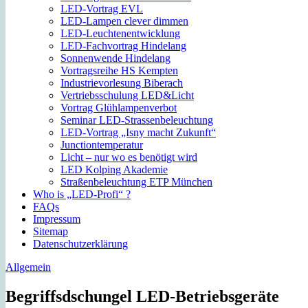
LED-Vortrag EVL
LED-Lampen clever dimmen
LED-Leuchtenentwicklung
LED-Fachvortrag Hindelang
Sonnenwende Hindelang
Vortragsreihe HS Kempten
Industrievorlesung Biberach
Vertriebsschulung LED&Licht
Vortrag Glühlampenverbot
Seminar LED-Strassenbeleuchtung
LED-Vortrag „Isny macht Zukunft“
Junctiontemperatur
Licht – nur wo es benötigt wird
LED Kolping Akademie
Straßenbeleuchtung ETP München
Who is „LED-Profi“ ?
FAQs
Impressum
Sitemap
Datenschutzerklärung
Allgemein
Begriffsdschungel LED-Betriebsgeräte