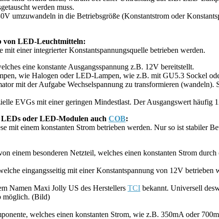
sgetauscht werden muss.
30V umzuwandeln in die Betriebsgröße (Konstantstrom oder Konstant
b von LED-Leuchtmitteln:
mit einer integrierter Konstantspannungsquelle betrieben werden.
welches eine konstante Ausgangsspannung z.B. 12V bereitstellt.
ampen, wie Halogen oder LED-Lampen, wie z.B. mit GU5.3 Sockel ode
mator mit der Aufgabe Wechselspannung zu transformieren (wandeln).
zielle EVGs mit einer geringen Mindestlast. Der Ausgangswert häufig
von LEDs oder LED-Modulen auch
COB
:
ese mit einem konstanten Strom betrieben werden. Nur so ist stabile
von einem besonderen Netzteil, welches einen konstanten Strom durch 
che eingangsseitig mit einer Konstantspannung von 12V betrieben wird
 dem Namen Maxi Jolly US des Herstellers
TCI
bekannt. Universell deswe
 möglich. (Bild)
ponente, welches einen konstanten Strom, wie z.B. 350mA oder 700mA 