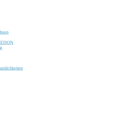
chnen
N-LEDON
ng
umlichkeiten