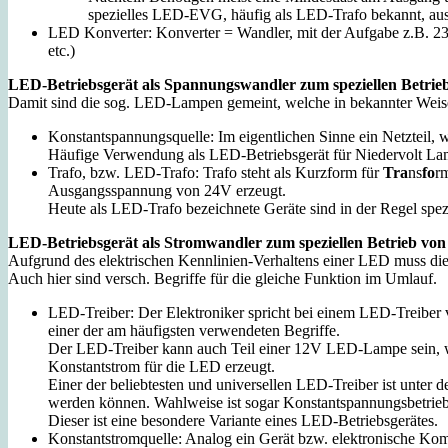
spezielles LED-EVG, häufig als LED-Trafo bekannt, au
LED Konverter: Konverter = Wandler, mit der Aufgabe z.B. 2
etc.)
LED-Betriebsgerät als Spannungswandler zum speziellen Betrie
Damit sind die sog. LED-Lampen gemeint, welche in bekannter Weise 
Konstantspannungsquelle: Im eigentlichen Sinne ein Netzteil, 
Häufige Verwendung als LED-Betriebsgerät für Niedervolt L
Trafo, bzw. LED-Trafo: Trafo steht als Kurzform für
Tra
ns
fo
r
Ausgangsspannung von 24V erzeugt.
Heute als LED-Trafo bezeichnete Geräte sind in der Regel spe
LED-Betriebsgerät als Stromwandler zum speziellen Betrieb 
Aufgrund des elektrischen Kennlinien-Verhaltens einer LED muss di
Auch hier sind versch. Begriffe für die gleiche Funktion im Umlauf.
LED-Treiber:
Der Elektroniker spricht bei einem LED-Treiber 
einer der am häufigsten verwendeten Begriffe.
Der LED-Treiber kann auch Teil einer 12V LED-Lampe sein, wel
Konstantstrom für die LED erzeugt.
Einer der beliebtesten und universellen LED-Treiber ist unter
werden können. Wahlweise ist sogar Konstantspannungsbetrieb
Dieser ist eine besondere Variante eines LED-Betriebsgerätes.
Konstantstromquelle: Analog ein Gerät bzw. elektronische Kom