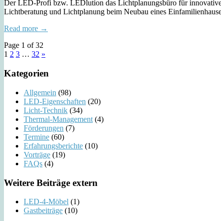
Der LED-Profi bzw. LEDlution das Lichtplanungsbüro für innovative
Lichtberatung und Lichtplanung beim Neubau eines Einfamilienhaus
Read more →
Page 1 of 32
1
2
3
…
32
»
Kategorien
Allgemein
(98)
LED-Eigenschaften
(20)
Licht-Technik
(34)
Thermal-Management
(4)
Förderungen
(7)
Termine
(60)
Erfahrungsberichte
(10)
Vorträge
(19)
FAQs
(4)
Weitere Beiträge extern
LED-4-Möbel
(1)
Gastbeiträge
(10)