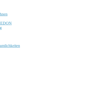
chnen
N-LEDON
ng
umlichkeiten