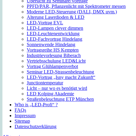
Übersicht zu Seminare/Vorträge
PPFD/PAR, Pflanzenlicht mit Spektrometer messen
Moderne LED-Steuerung (DALI, DMX uvm.)
Alterung Laserdioden & LED
LED-Vortrag EVL
LED-Lampen clever dimmen
LED-Leuchtenentwicklung
LED-Fachvortrag Hindelang
Sonnenwende Hindelang
Vortragsreihe HS Kempten
Industrievorlesung Biberach
Vertriebsschulung LED&Licht
Vortrag Glühlampenverbot
Seminar LED-Strassenbeleuchtung
LED-Vortrag „Isny macht Zukunft“
Junctiontemperatur
Licht – nur wo es benötigt wird
LED Kolping Akademie
Straßenbeleuchtung ETP München
Who is „LED-Profi“ ?
FAQs
Impressum
Sitemap
Datenschutzerklärung