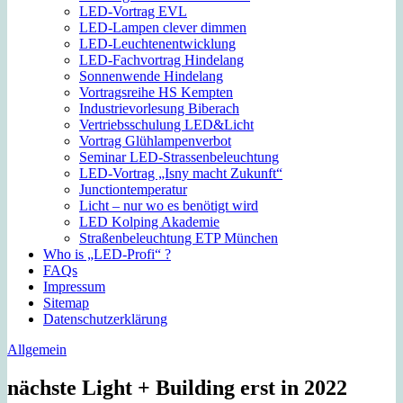
LED-Vortrag EVL
LED-Lampen clever dimmen
LED-Leuchtenentwicklung
LED-Fachvortrag Hindelang
Sonnenwende Hindelang
Vortragsreihe HS Kempten
Industrievorlesung Biberach
Vertriebsschulung LED&Licht
Vortrag Glühlampenverbot
Seminar LED-Strassenbeleuchtung
LED-Vortrag „Isny macht Zukunft“
Junctiontemperatur
Licht – nur wo es benötigt wird
LED Kolping Akademie
Straßenbeleuchtung ETP München
Who is „LED-Profi“ ?
FAQs
Impressum
Sitemap
Datenschutzerklärung
Allgemein
nächste Light + Building erst in 2022