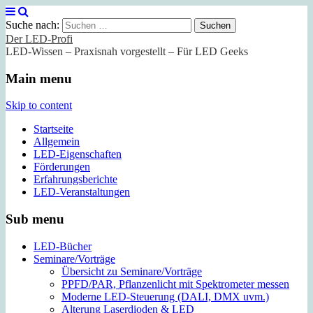
Suche nach:
Der LED-Profi
LED-Wissen – Praxisnah vorgestellt – Für LED Geeks
Main menu
Skip to content
Startseite
Allgemein
LED-Eigenschaften
Förderungen
Erfahrungsberichte
LED-Veranstaltungen
Sub menu
LED-Bücher
Seminare/Vorträge
Übersicht zu Seminare/Vorträge
PPFD/PAR, Pflanzenlicht mit Spektrometer messen
Moderne LED-Steuerung (DALI, DMX uvm.)
Alterung Laserdioden & LED