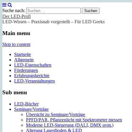
Suche nach:
Der LED-Profi
LED-Wissen – Praxisnah vorgestellt – Für LED Geeks
Main menu
Skip to content
Startseite
Allgemein
LED-Eigenschaften
Förderungen
Erfahrungsberichte
LED-Veranstaltungen
Sub menu
LED-Bücher
Seminare/Vorträge
Übersicht zu Seminare/Vorträge
PPFD/PAR, Pflanzenlicht mit Spektrometer messen
Moderne LED-Steuerung (DALI, DMX uvm.)
Alterung Laserdioden & LED