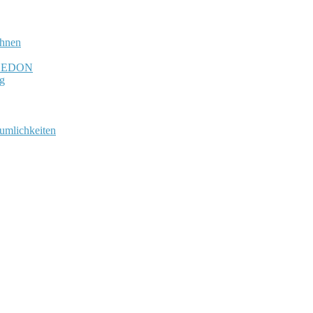
chnen
N-LEDON
ng
umlichkeiten