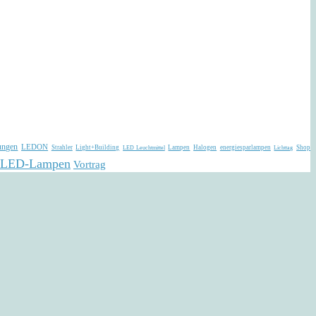
ungen
LEDON
Strahler
Light+Building
Lampen
Halogen
energiesparlampen
Shop
LED Leuchtmittel
Lichttag
LED-Lampen
Vortrag