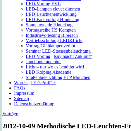
LED-Vortrag EVL
LED-Lampen clever dimmen
LED-Leuchtenentwicklung
LED-Fachvortrag Hindelang
Sonnenwende Hindelang
Vortragsreihe HS Kempten
Industrievorlesung Biberach
Vertriebsschulung LED&Licht
Vortrag Glühlampenverbot
Seminar LED-Strassenbeleuchtung
LED-Vortrag „Isny macht Zukunft“
Junctiontemperatur
Licht – nur wo es benötigt wird
LED Kolping Akademie
Straßenbeleuchtung ETP München
Who is „LED-Profi“ ?
FAQs
Impressum
Sitemap
Datenschutzerklärung
Vorträge
2012-10-09 Methodische LED-Leuchten-E