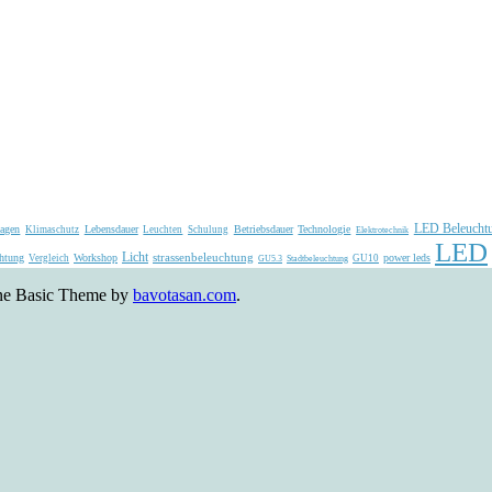
LED Beleucht
agen
Lebensdauer
Betriebsdauer
Technologie
Klimaschutz
Leuchten
Schulung
Elektrotechnik
LED
Licht
strassenbeleuchtung
htung
Workshop
power leds
Vergleich
GU10
GU5.3
Stadtbeleuchtung
ne Basic Theme by
bavotasan.com
.