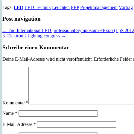
Tags:
LED
LED-Technik
Leuchten
PEP
Projektmanagement
Vortrag
Post navigation
← 2nd International LED professional Symposium +Expo (LpS 2012
3. Elektronik lighting congress →
Schreibe einen Kommentar
Deine E-Mail-Adresse wird nicht veröffentlicht.
Erforderliche Felder 
Kommentar
*
Name
*
E-Mail-Adresse
*