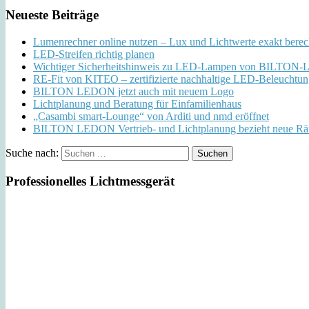
Neueste Beiträge
Lumenrechner online nutzen – Lux und Lichtwerte exakt bere
LED-Streifen richtig planen
Wichtiger Sicherheitshinweis zu LED-Lampen von BILTO
RE-Fit von KITEO – zertifizierte nachhaltige LED-Beleuchtu
BILTON LEDON jetzt auch mit neuem Logo
Lichtplanung und Beratung für Einfamilienhaus
„Casambi smart-Lounge“ von Arditi und nmd eröffnet
BILTON LEDON Vertrieb- und Lichtplanung bezieht neue Rä
Suche nach:
Professionelles Lichtmessgerät