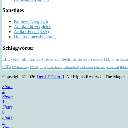
Sonstiges
Kopierer Vergleich
Autokredit Vergleich
Artikel-Feed (RSS)
Unternehmensberatung
Schlagwörter
LED-Technik
lichttechnik
LED-Treiber
LED Shop
Grundl
Lampe
Lichtmesse
Förderung
LEDs
Glühlampenverbot
Lichtausbeute
Lichtstrom
Beleuc
Expo
Leuchtdioden
LED Beleuchtung
LEDIVA
Copyright © 2026
Der LED-Profi
. All Rights Reserved.
The Magazi
Share
4
Share
1
Share
0
Share
2
Share