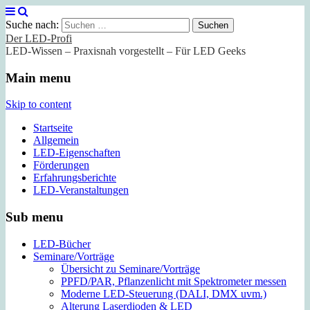
Suche nach:
Der LED-Profi
LED-Wissen – Praxisnah vorgestellt – Für LED Geeks
Main menu
Skip to content
Startseite
Allgemein
LED-Eigenschaften
Förderungen
Erfahrungsberichte
LED-Veranstaltungen
Sub menu
LED-Bücher
Seminare/Vorträge
Übersicht zu Seminare/Vorträge
PPFD/PAR, Pflanzenlicht mit Spektrometer messen
Moderne LED-Steuerung (DALI, DMX uvm.)
Alterung Laserdioden & LED