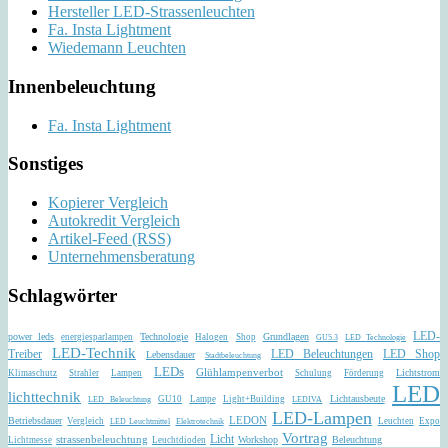
Hersteller LED-Strassenleuchten
Fa. Insta Lightment
Wiedemann Leuchten
Innenbeleuchtung
Fa. Insta Lightment
Sonstiges
Kopierer Vergleich
Autokredit Vergleich
Artikel-Feed (RSS)
Unternehmensberatung
Schlagwörter
LED-
power leds
Technologie
Grundlagen
energiesparlampen
Halogen
Shop
GU5.3
LED Technologie
LED-Technik
LED Beleuchtungen
Treiber
LED Shop
Lebensdauer
Stadtbeleuchtung
LEDs
Glühlampenverbot
Lichtstrom
Klimaschutz
Strahler
Lampen
Schulung
Förderung
LED
lichttechnik
Lichtausbeute
GU10
Lampe
Light+Building
LED Beleuchtung
LEDIVA
LED-Lampen
Betriebsdauer
LEDON
Vergleich
Leuchten
Expo
LED Leuchtmittel
Elektrotechnik
Vortrag
strassenbeleuchtung
Licht
Workshop
Beleuchtung
Lichtmesse
Leuchtdioden