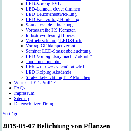
LED-Vortrag EVL
LED-Lampen clever dimmen
LED-Leuchtenentwicklung
LED-Fachvortrag Hindelang
Sonnenwende Hindelang
Vortragsreihe HS Kempten
Industrievorlesung Biberach
Vertriebsschulung LED&Licht
Vortrag Glühlampenverbot
Seminar LED-Strassenbeleuchtung
LED-Vortrag „Isny macht Zukunft“
Junctiontemperatur
Licht – nur wo es benötigt wird
LED Kolping Akademie
Straßenbeleuchtung ETP München
Who is „LED-Profi“ ?
FAQs
Impressum
Sitemap
Datenschutzerklärung
Vorträge
2015-05-07 Belichtung von Pflanzen –