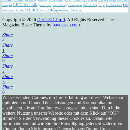
GU5.3
LEDIVA
LED Leuchtmittel
LED-Technik
power leds
Beleuchtung
Technologie
Lichtausbeute
Halogen
Expo
Elektrotechnik
LED
Glühlampenverbot
Strahler
Light+Building
Schulung
Beleuchtung
Copyright © 2026
Der LED-Profi
. All Rights Reserved.
The
Magazine Basic Theme by
bavotasan.com
.
Share
4
Share
1
Share
0
Share
2
Share
3
Share
0
Wir verwenden Cookies, um Ihre Erfahrung auf dieser Website zu
optimieren und Ihnen Dienstleistungen und Kommunikation
anzubieten, die auf Ihre Interessen zugeschnitten sind. Durch die
weitere Nutzung unserer Website oder mit dem Klick auf “OK”
stimmen Sie der Verwendung dieser Cookies zu. Detaillierte
Informationen und wie Sie Ihre Einwilligung jederzeit widerrufen
können, finden Sie in unserer Datenschutzerklärung. Unter