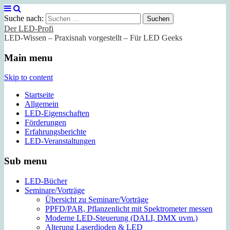
Suche nach:
Der LED-Profi
LED-Wissen – Praxisnah vorgestellt – Für LED Geeks
Main menu
Skip to content
Startseite
Allgemein
LED-Eigenschaften
Förderungen
Erfahrungsberichte
LED-Veranstaltungen
Sub menu
LED-Bücher
Seminare/Vorträge
Übersicht zu Seminare/Vorträge
PPFD/PAR, Pflanzenlicht mit Spektrometer messen
Moderne LED-Steuerung (DALI, DMX uvm.)
Alterung Laserdioden & LED