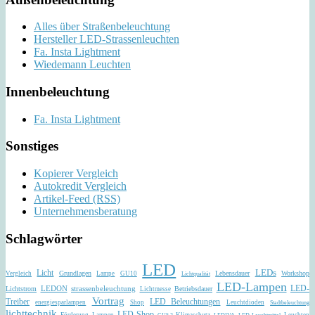
Alles über Straßenbeleuchtung
Hersteller LED-Strassenleuchten
Fa. Insta Lightment
Wiedemann Leuchten
Innenbeleuchtung
Fa. Insta Lightment
Sonstiges
Kopierer Vergleich
Autokredit Vergleich
Artikel-Feed (RSS)
Unternehmensberatung
Schlagwörter
LED
LEDs
Licht
Grundlagen
Lebensdauer
Workshop
Vergleich
Lampe
GU10
Lichtqualität
LED-Lampen
strassenbeleuchtung
LED-
Lichtstrom
LEDON
Betriebsdauer
Lichtmesse
Vortrag
LED Beleuchtungen
Treiber
energiesparlampen
Shop
Leuchtdioden
Stadtbeleuchtung
lichttechnik
LED Shop
Förderung
Lampen
Klimaschutz
Leuchten