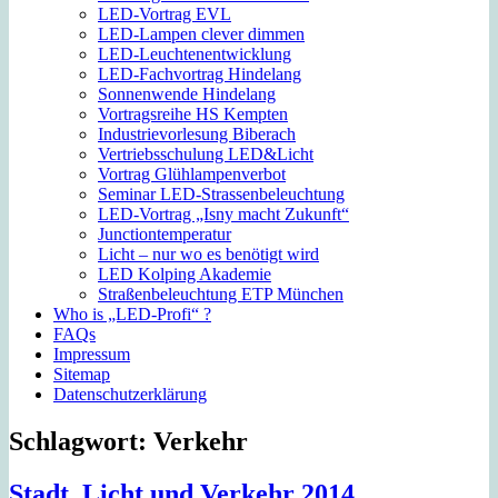
LED-Vortrag EVL
LED-Lampen clever dimmen
LED-Leuchtenentwicklung
LED-Fachvortrag Hindelang
Sonnenwende Hindelang
Vortragsreihe HS Kempten
Industrievorlesung Biberach
Vertriebsschulung LED&Licht
Vortrag Glühlampenverbot
Seminar LED-Strassenbeleuchtung
LED-Vortrag „Isny macht Zukunft“
Junctiontemperatur
Licht – nur wo es benötigt wird
LED Kolping Akademie
Straßenbeleuchtung ETP München
Who is „LED-Profi“ ?
FAQs
Impressum
Sitemap
Datenschutzerklärung
Schlagwort:
Verkehr
Stadt, Licht und Verkehr 2014