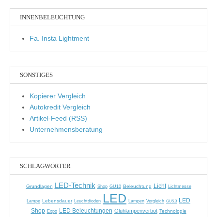
INNENBELEUCHTUNG
Fa. Insta Lightment
SONSTIGES
Kopierer Vergleich
Autokredit Vergleich
Artikel-Feed (RSS)
Unternehmensberatung
SCHLAGWÖRTER
LED-Technik
Licht
Grundlagen
Beleuchtung
Shop
GU10
Lichtmesse
LED
LED
Lebensdauer
Lampe
Leuchtdioden
Lampen
Vergleich
GU5.3
Shop
LED Beleuchtungen
Glühlampenverbot
Technologie
Expo