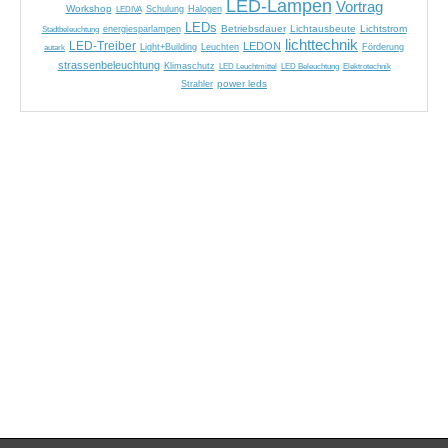
LED-Lampen
Vortrag
Workshop
LEDIVA
Schulung
Halogen
LEDs
Betriebsdauer
Lichtausbeute
Lichtstrom
Stadtbeleuchtung
energiesparlampen
lichttechnik
LED-Treiber
LEDON
Light+Building
Leuchten
Förderung
autark
strassenbeleuchtung
Klimaschutz
LED Leuchtmittel
LED Beleuchtung
Elektrotechnik
power leds
Strahler