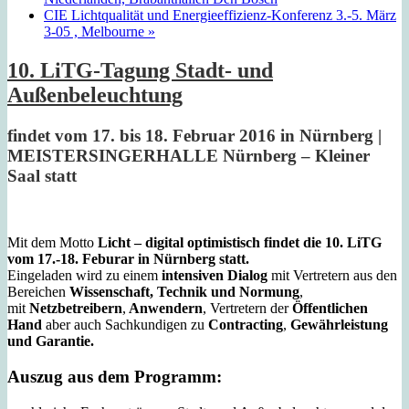
CIE Lichtqualität und Energieeffizienz-Konferenz 3.-5. März
3-05 , Melbourne
»
10. LiTG-Tagung Stadt- und
Außenbeleuchtung
findet vom 17. bis 18. Februar 2016 in Nürnberg |
MEISTERSINGERHALLE Nürnberg – Kleiner
Saal statt
Mit dem Motto
Licht – digital optimistisch findet die 10. LiTG
vom 17.-18. Feburar in Nürnberg statt.
Eingeladen wird zu einem
intensiven Dialog
mit Vertretern aus den
Bereichen
Wissenschaft, Technik und Normung
,
mit
Netzbetreibern
,
Anwendern
, Vertretern der
Öffentlichen
Hand
aber auch Sachkundigen zu
Contracting
,
Gewährleistung
und Garantie.
Auszug aus dem Programm: