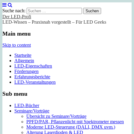
Suche nach:
Der LED-Profi
LED-Wissen – Praxisnah vorgestellt – Für LED Geeks
Main menu
Skip to content
Startseite
Allgemein
LED-Eigenschaften
Förderungen
Erfahrungsberichte
LED-Veranstaltungen
Sub menu
LED-Bücher
Seminare/Vorträge
Übersicht zu Seminare/Vorträge
PPFD/PAR, Pflanzenlicht mit Spektrometer messen
Moderne LED-Steuerung (DALI, DMX uvm.)
Alterung Laserdioden & LED