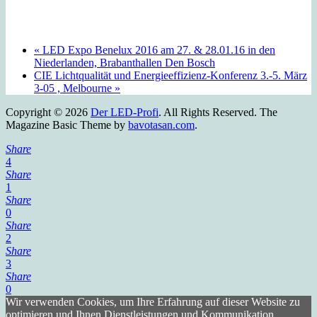
«
LED Expo Benelux 2016 am 27. & 28.01.16 in den
Niederlanden, Brabanthallen Den Bosch
CIE Lichtqualität und Energieeffizienz-Konferenz 3.-5. März
3-05 , Melbourne
»
Copyright © 2026
Der LED-Profi
. All Rights Reserved.
The
Magazine Basic Theme by
bavotasan.com
.
Share
4
Share
1
Share
0
Share
2
Share
3
Share
0
Wir verwenden Cookies, um Ihre Erfahrung auf dieser Website zu
optimieren und Ihnen Dienstleistungen und Kommunikation