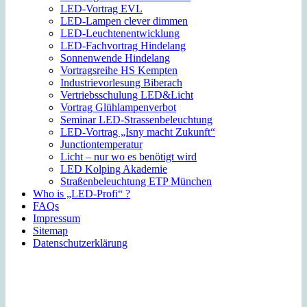
LED-Vortrag EVL
LED-Lampen clever dimmen
LED-Leuchtenentwicklung
LED-Fachvortrag Hindelang
Sonnenwende Hindelang
Vortragsreihe HS Kempten
Industrievorlesung Biberach
Vertriebsschulung LED&Licht
Vortrag Glühlampenverbot
Seminar LED-Strassenbeleuchtung
LED-Vortrag „Isny macht Zukunft“
Junctiontemperatur
Licht – nur wo es benötigt wird
LED Kolping Akademie
Straßenbeleuchtung ETP München
Who is „LED-Profi“ ?
FAQs
Impressum
Sitemap
Datenschutzerklärung