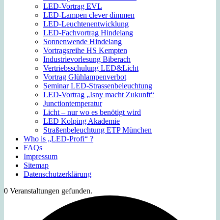
LED-Vortrag EVL
LED-Lampen clever dimmen
LED-Leuchtenentwicklung
LED-Fachvortrag Hindelang
Sonnenwende Hindelang
Vortragsreihe HS Kempten
Industrievorlesung Biberach
Vertriebsschulung LED&Licht
Vortrag Glühlampenverbot
Seminar LED-Strassenbeleuchtung
LED-Vortrag „Isny macht Zukunft“
Junctiontemperatur
Licht – nur wo es benötigt wird
LED Kolping Akademie
Straßenbeleuchtung ETP München
Who is „LED-Profi“ ?
FAQs
Impressum
Sitemap
Datenschutzerklärung
0 Veranstaltungen gefunden.