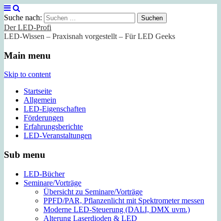
Suche nach:
Der LED-Profi
LED-Wissen – Praxisnah vorgestellt – Für LED Geeks
Main menu
Skip to content
Startseite
Allgemein
LED-Eigenschaften
Förderungen
Erfahrungsberichte
LED-Veranstaltungen
Sub menu
LED-Bücher
Seminare/Vorträge
Übersicht zu Seminare/Vorträge
PPFD/PAR, Pflanzenlicht mit Spektrometer messen
Moderne LED-Steuerung (DALI, DMX uvm.)
Alterung Laserdioden & LED