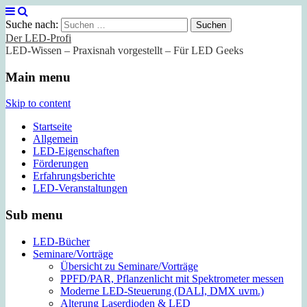
Suche nach:
Der LED-Profi
LED-Wissen – Praxisnah vorgestellt – Für LED Geeks
Main menu
Skip to content
Startseite
Allgemein
LED-Eigenschaften
Förderungen
Erfahrungsberichte
LED-Veranstaltungen
Sub menu
LED-Bücher
Seminare/Vorträge
Übersicht zu Seminare/Vorträge
PPFD/PAR, Pflanzenlicht mit Spektrometer messen
Moderne LED-Steuerung (DALI, DMX uvm.)
Alterung Laserdioden & LED