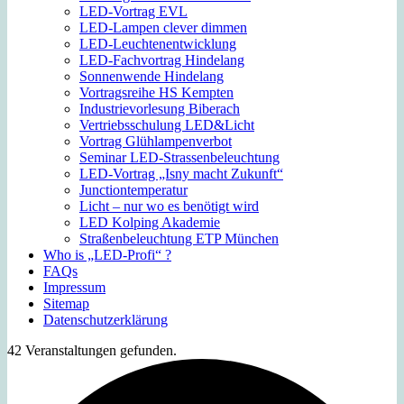
LED-Vortrag EVL
LED-Lampen clever dimmen
LED-Leuchtenentwicklung
LED-Fachvortrag Hindelang
Sonnenwende Hindelang
Vortragsreihe HS Kempten
Industrievorlesung Biberach
Vertriebsschulung LED&Licht
Vortrag Glühlampenverbot
Seminar LED-Strassenbeleuchtung
LED-Vortrag „Isny macht Zukunft“
Junctiontemperatur
Licht – nur wo es benötigt wird
LED Kolping Akademie
Straßenbeleuchtung ETP München
Who is „LED-Profi“ ?
FAQs
Impressum
Sitemap
Datenschutzerklärung
42 Veranstaltungen gefunden.