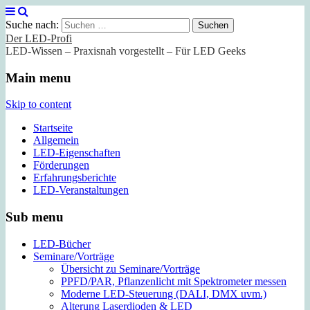
Suche nach:
Der LED-Profi
LED-Wissen – Praxisnah vorgestellt – Für LED Geeks
Main menu
Skip to content
Startseite
Allgemein
LED-Eigenschaften
Förderungen
Erfahrungsberichte
LED-Veranstaltungen
Sub menu
LED-Bücher
Seminare/Vorträge
Übersicht zu Seminare/Vorträge
PPFD/PAR, Pflanzenlicht mit Spektrometer messen
Moderne LED-Steuerung (DALI, DMX uvm.)
Alterung Laserdioden & LED