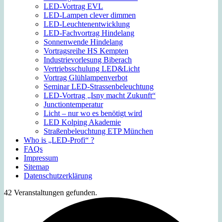
LED-Vortrag EVL
LED-Lampen clever dimmen
LED-Leuchtenentwicklung
LED-Fachvortrag Hindelang
Sonnenwende Hindelang
Vortragsreihe HS Kempten
Industrievorlesung Biberach
Vertriebsschulung LED&Licht
Vortrag Glühlampenverbot
Seminar LED-Strassenbeleuchtung
LED-Vortrag „Isny macht Zukunft“
Junctiontemperatur
Licht – nur wo es benötigt wird
LED Kolping Akademie
Straßenbeleuchtung ETP München
Who is „LED-Profi“ ?
FAQs
Impressum
Sitemap
Datenschutzerklärung
42 Veranstaltungen gefunden.