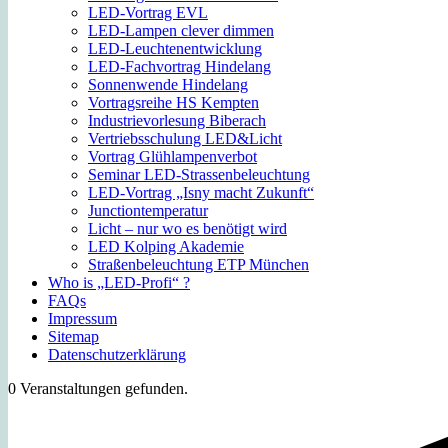
LED-Vortrag EVL
LED-Lampen clever dimmen
LED-Leuchtenentwicklung
LED-Fachvortrag Hindelang
Sonnenwende Hindelang
Vortragsreihe HS Kempten
Industrievorlesung Biberach
Vertriebsschulung LED&Licht
Vortrag Glühlampenverbot
Seminar LED-Strassenbeleuchtung
LED-Vortrag „Isny macht Zukunft“
Junctiontemperatur
Licht – nur wo es benötigt wird
LED Kolping Akademie
Straßenbeleuchtung ETP München
Who is „LED-Profi“ ?
FAQs
Impressum
Sitemap
Datenschutzerklärung
0 Veranstaltungen gefunden.