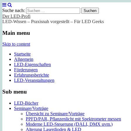
Suche nach:
Der LED-Profi
LED-Wissen – Praxisnah vorgestellt – Für LED Geeks
Main menu
Skip to content
Startseite
Allgemein
LED-Eigenschaften
Förderungen
Erfahrungsberichte
LED-Veranstaltungen
Sub menu
LED-Bücher
Seminare/Vorträge
Übersicht zu Seminare/Vorträge
PPFD/PAR, Pflanzenlicht mit Spektrometer messen
Moderne LED-Steuerung (DALI, DMX uvm.)
Alterung Laserdioden & LED