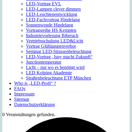
LED-Vortrag EVL
LED-Lampen clever dimmen
LED-Leuchtenentwicklung
LED-Fachvortrag Hindelang
Sonnenwende Hindelang
Vortragsreihe HS Kempten
Industrievorlesung Biberach
Vertriebsschulung LED&Licht
Vortrag Glühlampenverbot
Seminar LED-Strassenbeleuchtung
LED-Vortrag „Isny macht Zukunft“
Junctiontemperatur
Licht – nur wo es benötigt wird
LED Kolping Akademie
Straßenbeleuchtung ETP München
Who is „LED-Profi“ ?
FAQs
Impressum
Sitemap
Datenschutzerklärung
0 Veranstaltungen gefunden.