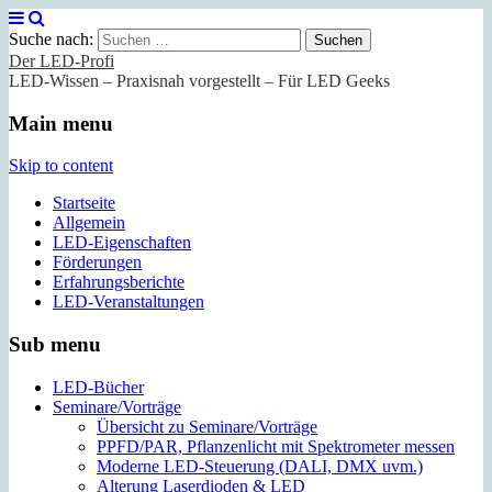
Suche nach:
Der LED-Profi
LED-Wissen – Praxisnah vorgestellt – Für LED Geeks
Main menu
Skip to content
Startseite
Allgemein
LED-Eigenschaften
Förderungen
Erfahrungsberichte
LED-Veranstaltungen
Sub menu
LED-Bücher
Seminare/Vorträge
Übersicht zu Seminare/Vorträge
PPFD/PAR, Pflanzenlicht mit Spektrometer messen
Moderne LED-Steuerung (DALI, DMX uvm.)
Alterung Laserdioden & LED