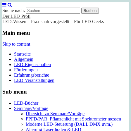
Suche nach:
Der LED-Profi
LED-Wissen – Praxisnah vorgestellt – Für LED Geeks
Main menu
Skip to content
Startseite
Allgemein
LED-Eigenschaften
Förderungen
Erfahrungsberichte
LED-Veranstaltungen
Sub menu
LED-Bücher
Seminare/Vorträge
Übersicht zu Seminare/Vorträge
PPFD/PAR, Pflanzenlicht mit Spektrometer messen
Moderne LED-Steuerung (DALI, DMX uvm.)
Alterung Laserdioden & LED