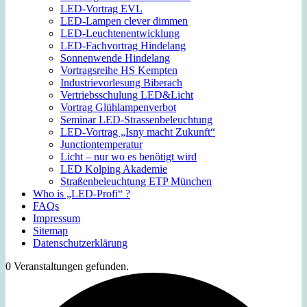
LED-Vortrag EVL
LED-Lampen clever dimmen
LED-Leuchtenentwicklung
LED-Fachvortrag Hindelang
Sonnenwende Hindelang
Vortragsreihe HS Kempten
Industrievorlesung Biberach
Vertriebsschulung LED&Licht
Vortrag Glühlampenverbot
Seminar LED-Strassenbeleuchtung
LED-Vortrag „Isny macht Zukunft“
Junctiontemperatur
Licht – nur wo es benötigt wird
LED Kolping Akademie
Straßenbeleuchtung ETP München
Who is „LED-Profi“ ?
FAQs
Impressum
Sitemap
Datenschutzerklärung
0 Veranstaltungen gefunden.