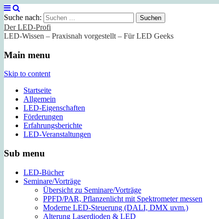
Suche nach:
Der LED-Profi
LED-Wissen – Praxisnah vorgestellt – Für LED Geeks
Main menu
Skip to content
Startseite
Allgemein
LED-Eigenschaften
Förderungen
Erfahrungsberichte
LED-Veranstaltungen
Sub menu
LED-Bücher
Seminare/Vorträge
Übersicht zu Seminare/Vorträge
PPFD/PAR, Pflanzenlicht mit Spektrometer messen
Moderne LED-Steuerung (DALI, DMX uvm.)
Alterung Laserdioden & LED