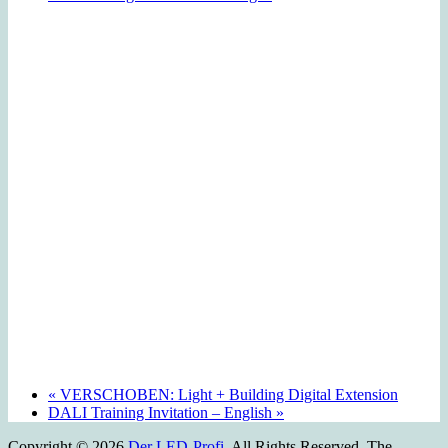
«
VERSCHOBEN: Light + Building Digital Extension
DALI Training Invitation – English
»
Copyright © 2026
Der LED-Profi
. All Rights Reserved.
The