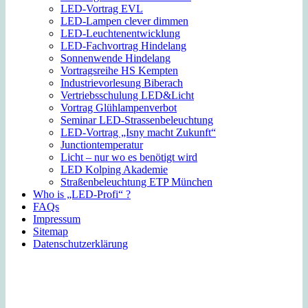
LED-Vortrag EVL
LED-Lampen clever dimmen
LED-Leuchtenentwicklung
LED-Fachvortrag Hindelang
Sonnenwende Hindelang
Vortragsreihe HS Kempten
Industrievorlesung Biberach
Vertriebsschulung LED&Licht
Vortrag Glühlampenverbot
Seminar LED-Strassenbeleuchtung
LED-Vortrag „Isny macht Zukunft“
Junctiontemperatur
Licht – nur wo es benötigt wird
LED Kolping Akademie
Straßenbeleuchtung ETP München
Who is „LED-Profi“ ?
FAQs
Impressum
Sitemap
Datenschutzerklärung