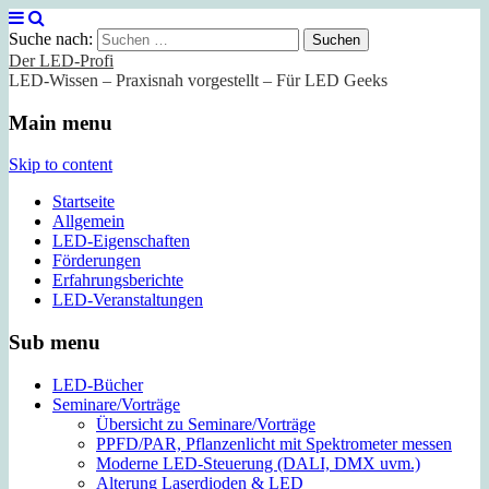
Suche nach:
Der LED-Profi
LED-Wissen – Praxisnah vorgestellt – Für LED Geeks
Main menu
Skip to content
Startseite
Allgemein
LED-Eigenschaften
Förderungen
Erfahrungsberichte
LED-Veranstaltungen
Sub menu
LED-Bücher
Seminare/Vorträge
Übersicht zu Seminare/Vorträge
PPFD/PAR, Pflanzenlicht mit Spektrometer messen
Moderne LED-Steuerung (DALI, DMX uvm.)
Alterung Laserdioden & LED