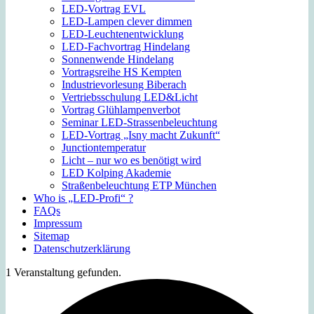
LED-Vortrag EVL
LED-Lampen clever dimmen
LED-Leuchtenentwicklung
LED-Fachvortrag Hindelang
Sonnenwende Hindelang
Vortragsreihe HS Kempten
Industrievorlesung Biberach
Vertriebsschulung LED&Licht
Vortrag Glühlampenverbot
Seminar LED-Strassenbeleuchtung
LED-Vortrag „Isny macht Zukunft“
Junctiontemperatur
Licht – nur wo es benötigt wird
LED Kolping Akademie
Straßenbeleuchtung ETP München
Who is „LED-Profi“ ?
FAQs
Impressum
Sitemap
Datenschutzerklärung
1 Veranstaltung gefunden.