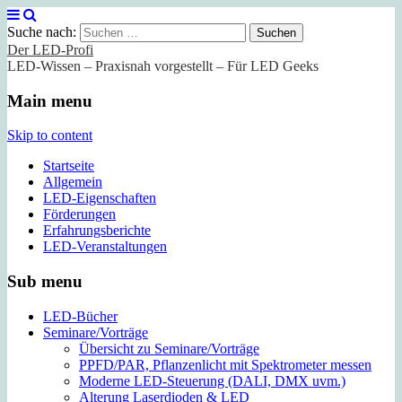
Suche nach:
Der LED-Profi
LED-Wissen – Praxisnah vorgestellt – Für LED Geeks
Main menu
Skip to content
Startseite
Allgemein
LED-Eigenschaften
Förderungen
Erfahrungsberichte
LED-Veranstaltungen
Sub menu
LED-Bücher
Seminare/Vorträge
Übersicht zu Seminare/Vorträge
PPFD/PAR, Pflanzenlicht mit Spektrometer messen
Moderne LED-Steuerung (DALI, DMX uvm.)
Alterung Laserdioden & LED