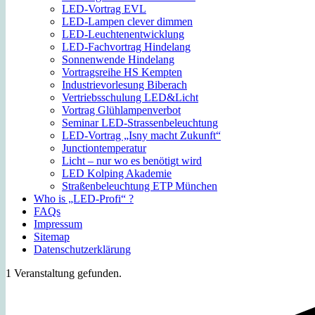
LED-Vortrag EVL
LED-Lampen clever dimmen
LED-Leuchtenentwicklung
LED-Fachvortrag Hindelang
Sonnenwende Hindelang
Vortragsreihe HS Kempten
Industrievorlesung Biberach
Vertriebsschulung LED&Licht
Vortrag Glühlampenverbot
Seminar LED-Strassenbeleuchtung
LED-Vortrag „Isny macht Zukunft“
Junctiontemperatur
Licht – nur wo es benötigt wird
LED Kolping Akademie
Straßenbeleuchtung ETP München
Who is „LED-Profi“ ?
FAQs
Impressum
Sitemap
Datenschutzerklärung
1 Veranstaltung gefunden.