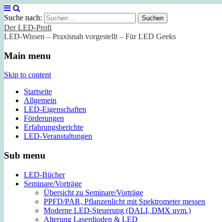
Suche nach:
Der LED-Profi
LED-Wissen – Praxisnah vorgestellt – Für LED Geeks
Main menu
Skip to content
Startseite
Allgemein
LED-Eigenschaften
Förderungen
Erfahrungsberichte
LED-Veranstaltungen
Sub menu
LED-Bücher
Seminare/Vorträge
Übersicht zu Seminare/Vorträge
PPFD/PAR, Pflanzenlicht mit Spektrometer messen
Moderne LED-Steuerung (DALI, DMX uvm.)
Alterung Laserdioden & LED