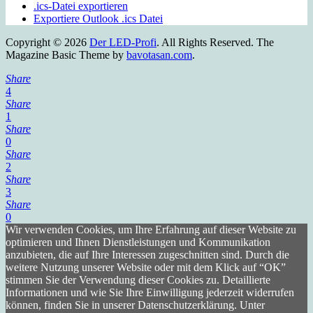
.ics-Datei exportieren
Exportiere Outlook .ics Datei
Copyright © 2026
Der LED-Profi
. All Rights Reserved.
The
Magazine Basic Theme by
bavotasan.com
.
Share
4
Share
1
Share
0
Share
2
Share
3
Share
0
Wir verwenden Cookies, um Ihre Erfahrung auf dieser Website zu
optimieren und Ihnen Dienstleistungen und Kommunikation
anzubieten, die auf Ihre Interessen zugeschnitten sind. Durch die
weitere Nutzung unserer Website oder mit dem Klick auf “OK”
stimmen Sie der Verwendung dieser Cookies zu. Detaillierte
Informationen und wie Sie Ihre Einwilligung jederzeit widerrufen
können, finden Sie in unserer Datenschutzerklärung. Unter