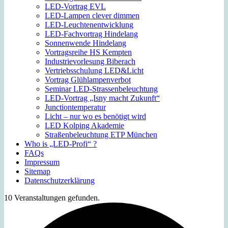
LED-Vortrag EVL
LED-Lampen clever dimmen
LED-Leuchtenentwicklung
LED-Fachvortrag Hindelang
Sonnenwende Hindelang
Vortragsreihe HS Kempten
Industrievorlesung Biberach
Vertriebsschulung LED&Licht
Vortrag Glühlampenverbot
Seminar LED-Strassenbeleuchtung
LED-Vortrag „Isny macht Zukunft“
Junctiontemperatur
Licht – nur wo es benötigt wird
LED Kolping Akademie
Straßenbeleuchtung ETP München
Who is „LED-Profi“ ?
FAQs
Impressum
Sitemap
Datenschutzerklärung
10 Veranstaltungen gefunden.