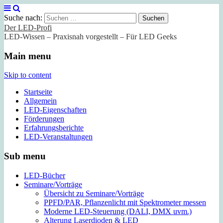
Suche nach:
Der LED-Profi
LED-Wissen – Praxisnah vorgestellt – Für LED Geeks
Main menu
Skip to content
Startseite
Allgemein
LED-Eigenschaften
Förderungen
Erfahrungsberichte
LED-Veranstaltungen
Sub menu
LED-Bücher
Seminare/Vorträge
Übersicht zu Seminare/Vorträge
PPFD/PAR, Pflanzenlicht mit Spektrometer messen
Moderne LED-Steuerung (DALI, DMX uvm.)
Alterung Laserdioden & LED